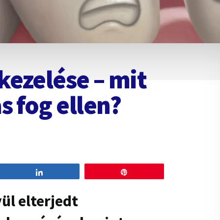
ezelése – mit
s fog ellen?
Share
Pin
ül elterjedt