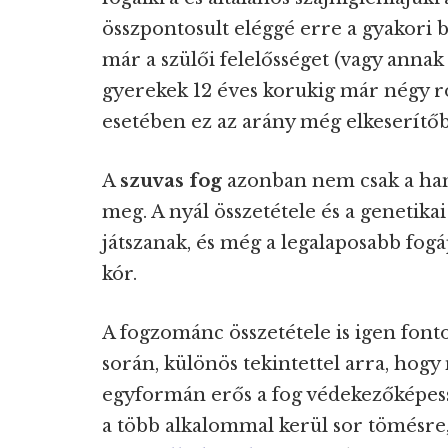
összpontosult eléggé erre a gyakori b
már a szülői felelősséget (vagy annak 
gyerekek 12 éves korukig már négy ro
esetében ez az arány még elkeserítőb
A
szuvas fog
azonban nem csak a ha
meg. A nyál összetétele és a genetikai
játszanak, és még a legalaposabb fogápo
kór.
A fogzománc összetétele is igen font
során, különös tekintettel arra, ho
egyformán erős a fog védekezőképess
a több alkalommal kerül sor tömésre