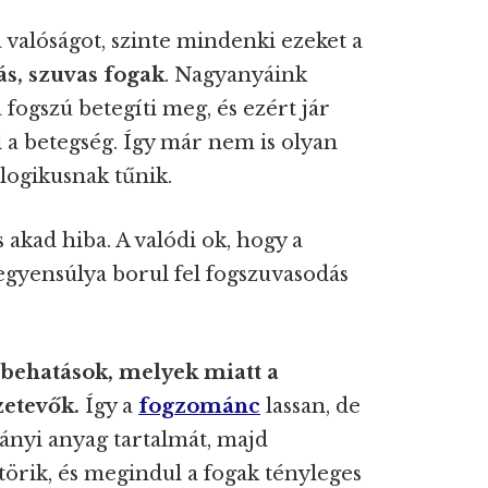
 valóságot, szinte mindenki ezeket a
s, szuvas fogak
. Nagyanyáink
a fogszú betegíti meg, és ezért jár
 a betegség. Így már nem is olyan
logikusnak tűnik.
kad hiba. A valódi ok, hogy a
gyensúlya borul fel fogszuvasodás
 behatások, melyek miatt a
zetevők.
Így a
fogzománc
lassan, de
ványi anyag tartalmát, majd
törik, és megindul a fogak tényleges