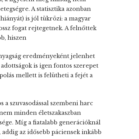
etegségre. A statisztika azonban
hiányát) is jól tükrözi: a magyar
ssz fogat rejtegetnek. A felnőttek
b, hiszen
nyagság eredményeként jelenhet
 adottságok is igen fontos szerepet
lás mellett is felütheti a fejét a
os a szuvasodással szembeni harc
gy nem minden életszakaszban
ége. Míg a fiatalabb generációknál
, addig az idősebb páciensek inkább