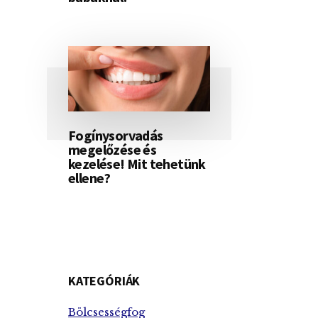
Fogínysorvadás
megelőzése és
kezelése! Mit tehetünk
ellene?
KATEGÓRIÁK
Bölcsességfog