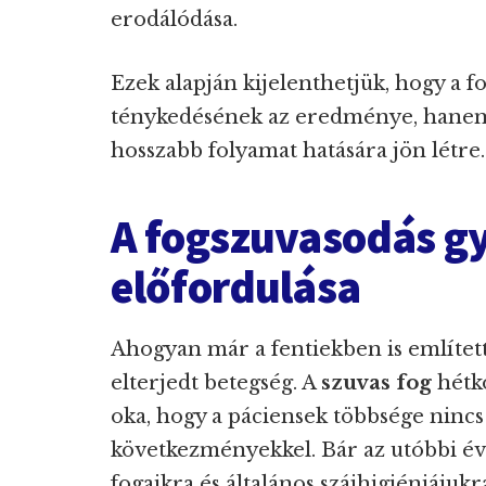
erodálódása.
Ezek alapján kijelenthetjük, hogy a 
ténykedésének az eredménye, hanem 
hosszabb folyamat hatására jön létre.
A fogszuvasodás gy
előfordulása
Ahogyan már a fentiekben is említett
elterjedt betegség. A
szuvas fog
hétkö
oka, hogy a páciensek többsége nincs 
következményekkel. Bár az utóbbi é
fogaikra és általános szájhigiéniáju