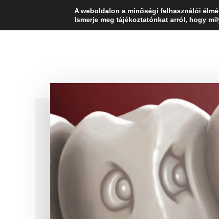
Additional
Skip
Ugrás
A weboldalon a minőségi felhasználói élmé
Fogorvos válaszol
to
az
Ismerje meg tájékoztatónkat arról, hogy mi
menu
main
elsődleges
content
oldalsávhoz