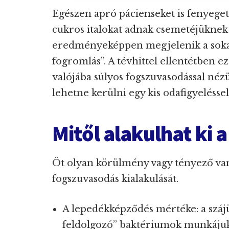
Egészen apró pácienseket is fenyeget 
cukros italokat adnak csemetéjükne
eredményeképpen megjelenik a sokak
fogromlás”. A tévhittel ellentétben 
valójába súlyos fogszuvasodással néz
lehetne kerülni egy kis odafigyeléssel
Mitől alakulhat ki 
Öt olyan körülmény vagy tényező van
fogszuvasodás kialakulását.
A lepedékképződés mértéke: a száj
feldolgozó” baktériumok munkájuk