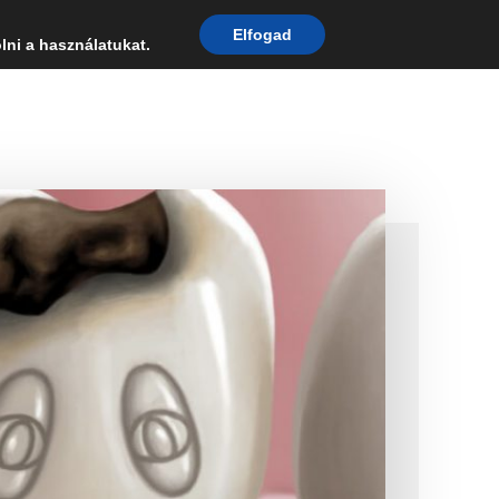
Elfogad
lni a használatukat.
t fogászatok
Fogászatoknak