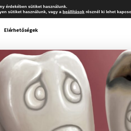
ny érdekében sütiket használunk.
lyen sütiket használunk, vagy a
beállítások
résznél ki lehet kapcso
Kezdőoldal
Cikkek
Színes hírek
Ajánlot
Elérhetőségek