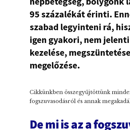
népbetegség, bolygónk 
95 százalékát érinti. E
szabad legyinteni rá, hi
igen gyakori, nem jelent
kezelése, megszüntetése,
megelőzése.
Cikkünkben összegyűjtöttünk minden
fogszuvasodásról és annak megakadál
De mi is az a fogsz