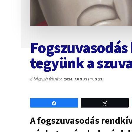
Fogszuvasodás k
tegyünk a szuva
A bejegyzés frissítve:
2024. AUGUSZTUS 13.
Share
Tweet
A fogszuvasodás rendkív