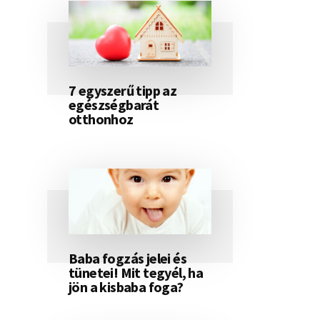
7 egyszerű tipp az
egészségbarát
otthonhoz
Baba fogzás jelei és
tünetei! Mit tegyél, ha
jön a kisbaba foga?