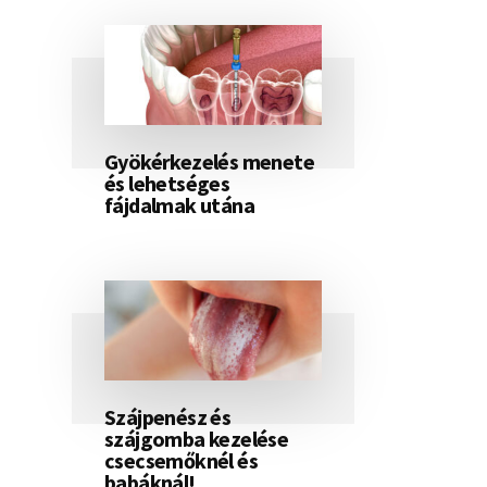
Gyökérkezelés menete
és lehetséges
fájdalmak utána
Szájpenész és
szájgomba kezelése
csecsemőknél és
babáknál!