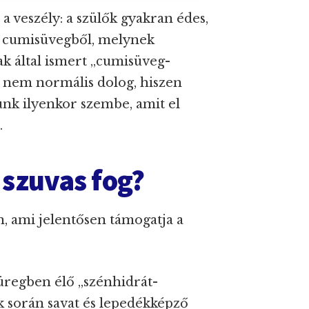
a veszély: a szülők gyakran édes,
k cumisüvegből, melynek
 által ismert „cumisüveg-
ez nem normális dolog, hiszen
ünk ilyenkor szembe, amit el
.
a szuvas fog?
, ami jelentősen támogatja a
üregben élő „szénhidrát-
 során savat és lepedékképző