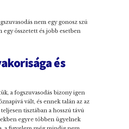
fogszuvasodás nem egy gonosz szú
egy összetett és jobb esetben
akorisága és
ük, a fogszuvasodás bizony igen
znapivá vált, és ennek talán az az
teljesen tisztában a hosszú távú
vekben egyre többen ügyelnek
kra, a figyelem még mindig nem