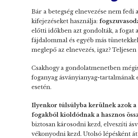
Bár a betegség elnevezése nem fedi a
kifejezéseket használja:
fogszuvasodá
előtti időkben azt gondolták, a fogat 
fájdalommal és egyéb más tünetekkel
meglepő az elnevezés, igaz? Teljesen 
Csakhogy a gondolatmenetben mégis a
foganyag ásványianyag-tartalmának e
esetén.
Ilyenkor túlsúlyba kerülnek azok a
fogakból kioldódnak a hasznos öss
biztosan károsodni kezd, elveszíti ás
vékonyodni kezd. Utolsó lépésként át