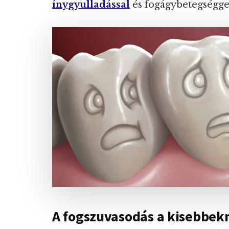
ínygyulladással
és fogágybetegségge
A fogszuvasodás a kisebbekn