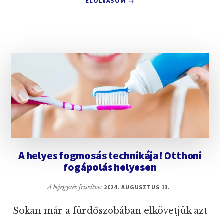
ELOLVASOM
→
EGÉSZSÉGES
FOGAK
TITKA.
ÍGY
LEGYEN
SZÉP
FOGSOROD
KÖNNYEN!
A helyes fogmosás technikája! Otthoni
fogápolás helyesen
A bejegyzés frissítve:
2024. AUGUSZTUS 13.
Sokan már a fürdőszobában elkövetjük azt