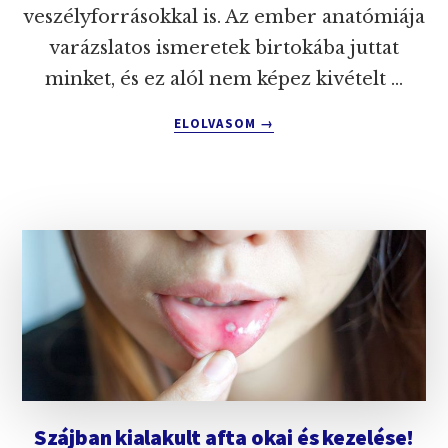
veszélyforrásokkal is. Az ember anatómiája
varázslatos ismeretek birtokába juttat
minket, és ez alól nem képez kivételt …
ABOUT
ELOLVASOM
→
EMBERI
FOGAZAT
FELÉPÍTÉSE!
FOGAK
SZERKEZETE
ÉS
SZÁMOZÁSA
Szájban kialakult afta okai és kezelése!