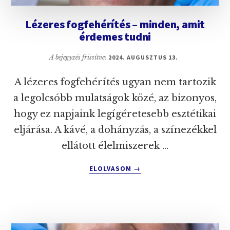
Lézeres fogfehérítés – minden, amit
érdemes tudni
A bejegyzés frissítve:
2024. AUGUSZTUS 13.
A lézeres fogfehérítés ugyan nem tartozik
a legolcsóbb mulatságok közé, az bizonyos,
hogy ez napjaink legígéretesebb esztétikai
eljárása. A kávé, a dohányzás, a színezékkel
ellátott élelmiszerek …
ABOUT
ELOLVASOM
→
LÉZERES
FOGFEHÉRÍTÉS
–
MINDEN,
AMIT