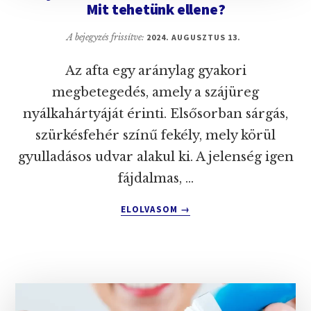
Mit tehetünk ellene?
A bejegyzés frissítve:
2024. AUGUSZTUS 13.
Az afta egy aránylag gyakori
megbetegedés, amely a szájüreg
nyálkahártyáját érinti. Elsősorban sárgás,
szürkésfehér színű fekély, mely körül
gyulladásos udvar alakul ki. A jelenség igen
fájdalmas, …
ABOUT
ELOLVASOM
→
SZÁJBAN
KIALAKULT
AFTA
OKAI
ÉS
KEZELÉSE!