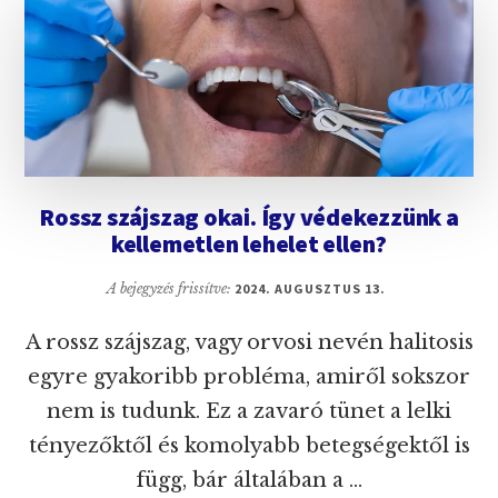
ÉRDEMES
TUDNI
Rossz szájszag okai. Így védekezzünk a
kellemetlen lehelet ellen?
A bejegyzés frissítve:
2024. AUGUSZTUS 13.
A rossz szájszag, vagy orvosi nevén halitosis
egyre gyakoribb probléma, amiről sokszor
nem is tudunk. Ez a zavaró tünet a lelki
tényezőktől és komolyabb betegségektől is
függ, bár általában a …