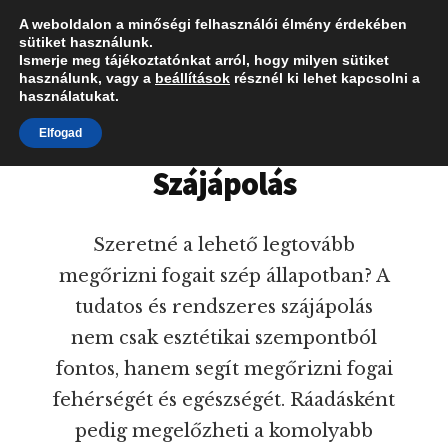
Additional
Skip
A weboldalon a minőségi felhasználói élmény érdekében
Fogorvos
to
menu
sütiket használunk.
Menü
main
Ismerje meg tájékoztatónkat arról, hogy milyen sütiket
válaszol
használunk, vagy a
beállítások
résznél ki lehet kapcsolni a
content
használatukat.
Elfogad
Szájápolás
Szeretné a lehető legtovább
megőrizni fogait szép állapotban? A
tudatos és rendszeres szájápolás
nem csak esztétikai szempontból
fontos, hanem segít megőrizni fogai
fehérségét és egészségét. Ráadásként
pedig megelőzheti a komolyabb