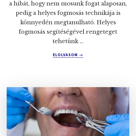
a hibát, hogy nem mosunk fogat alaposan,
pedig a helyes fogmosás technikája is
könnyedén megtanulható. Helyes
fogmosás segítéségével rengeteget
tehetünk …
ABOUT
ELOLVASOM
→
A
HELYES
FOGMOSÁS
TECHNIKÁJA!
OTTHONI
FOGÁPOLÁS
HELYESEN