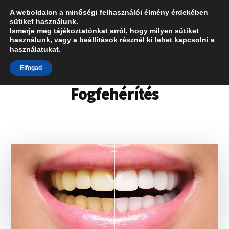
Additional
Skip
A weboldalon a minőségi felhasználói élmény érdekében
Fogorvos
to
menu
sütiket használunk.
Menü
main
Ismerje meg tájékoztatónkat arról, hogy milyen sütiket
válaszol
használunk, vagy a
beállítások
résznél ki lehet kapcsolni a
content
használatukat.
Elfogad
Fogfehérítés