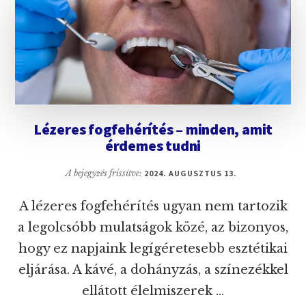
A
JOBB,
ÉS
MIÉRT?
Lézeres fogfehérítés – minden, amit
érdemes tudni
A bejegyzés frissítve:
2024. AUGUSZTUS 13.
A lézeres fogfehérítés ugyan nem tartozik
a legolcsóbb mulatságok közé, az bizonyos,
hogy ez napjaink legígéretesebb esztétikai
eljárása. A kávé, a dohányzás, a színezékkel
ellátott élelmiszerek …