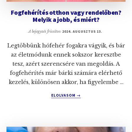
Fogfehérítés otthon vagy rendelőben?
Melyik a jobb, és miért?
A bejegyzés frissítve:
2024. AUGUSZTUS 13.
Legtöbbünk hófehér fogakra vágyik, és bár
az életmódunk ennek sokszor keresztbe
tesz, azért szerencsére van megoldás. A
fogfehérítés már bárki számára elérhető
kezelés, különösen akkor, ha figyelembe …
ABOUT
ELOLVASOM
→
FOGFEHÉRÍTÉS
OTTHON
VAGY
RENDELŐBEN?
MELYIK